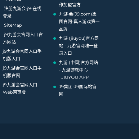
作加盟官方
注册九游会·j9-在线
九游·会(J9.com)集
登录
团官网-真人游戏第一
SiteMap
品牌
j9九游会官网入口官
九游 (jiuyou)官方网
方网站
站 - 九游官网唯一登
j9九游会官网入口手
录入口
机版入口
九游 (中国)官方网站
j9九游会官网入口手
- 九游游戏中心
机版官网
_JIUYOU APP
j9九游会官网入口
J9集团-J9国际站官
Web网页版
网