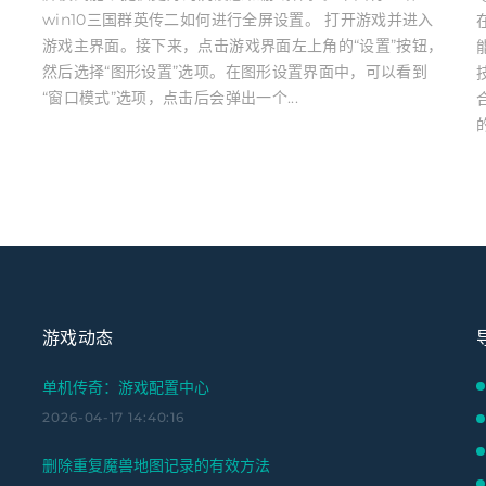
win10三国群英传二如何进行全屏设置。 打开游戏并进入
游戏主界面。接下来，点击游戏界面左上角的“设置”按钮，
业
然后选择“图形设置”选项。在图形设置界面中，可以看到
“窗口模式”选项，点击后会弹出一个...
游戏动态
单机传奇：游戏配置中心
2026-04-17 14:40:16
删除重复魔兽地图记录的有效方法