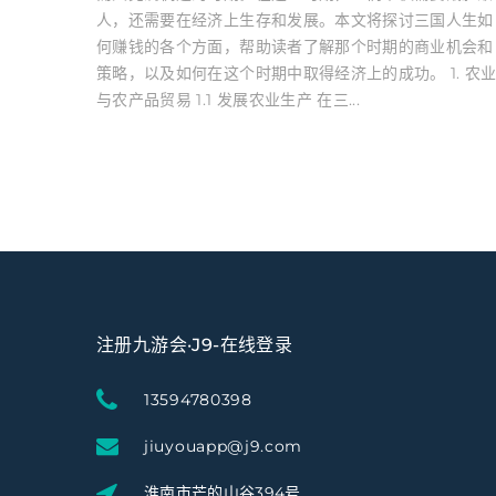
人，还需要在经济上生存和发展。本文将探讨三国人生如
何赚钱的各个方面，帮助读者了解那个时期的商业机会和
策略，以及如何在这个时期中取得经济上的成功。 1. 农
与农产品贸易 1.1 发展农业生产 在三...
注册九游会·J9-在线登录
13594780398
jiuyouapp@j9.com
淮南市芒的山谷394号