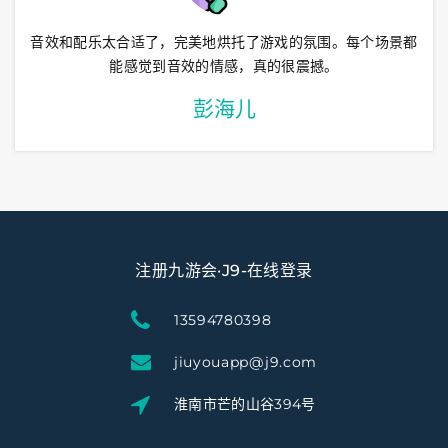
音效和配乐太合适了，完美地烘托了游戏的氛围。每个场景都
能感觉到音效的情感，真的很震撼。
彭海儿
注册九游会·J9-在线登录
13594780398
jiuyouapp@j9.com
淮南市芒的山谷394号