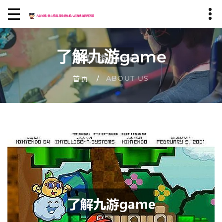
了解九游game
ABOUT US
首页