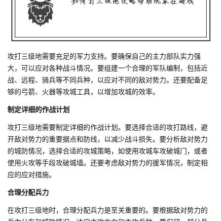
攻打三级地需要充足的军力支持。要确保自己的主力部队实力强
大，可以应对各种战斗情况。要组建一个合理的军队编制，包括近
战、远程、骑兵等不同兵种，以应对不同的敌对势力。还要配备足
够的弓箭、火器等攻城工具，以增加攻城的效率。
制定详细的作战计划
攻打三级地需要制定详细的作战计划。要选择合适的攻打路线，避
开敌对势力的重要据点和防线，以减少战斗损失。要分析敌对势力
的城防情况，选择合适的攻城策略，如使用攻城车攻破城门，或者
使用火攻等手段攻破城墙。还要考虑敌对势力的援军情况，制定相
应的应对措施。
合理分配兵力
在攻打三级地时，合理分配兵力是至关重要的。要根据敌对势力的