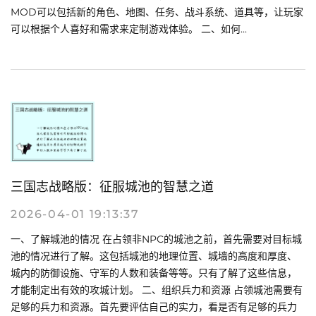
MOD可以包括新的角色、地图、任务、战斗系统、道具等，让玩家
可以根据个人喜好和需求来定制游戏体验。 二、如何...
三国志战略版：征服城池的智慧之道
2026-04-01 19:13:37
一、了解城池的情况 在占领非NPC的城池之前，首先需要对目标城
池的情况进行了解。这包括城池的地理位置、城墙的高度和厚度、
城内的防御设施、守军的人数和装备等等。只有了解了这些信息，
才能制定出有效的攻城计划。 二、组织兵力和资源 占领城池需要有
足够的兵力和资源。首先要评估自己的实力，看是否有足够的兵力