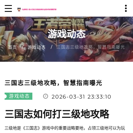
游戏动态
三国志三级地攻略，智慧指南曝光
首页
游戏动态
三国志三级地攻略，智慧指南曝光
游戏动态
2026-03-31 23:33:10
三国志如何打三级地攻略
三级地是《三国志》游戏中的重要战略要地，占领三级地可以为玩