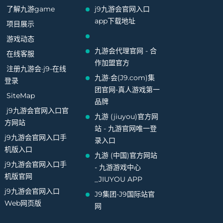
了解九游game
j9九游会官网入口
app下载地址
项目展示
游戏动态
九游会代理官网 - 合
在线客服
作加盟官方
注册九游会·j9-在线
九游·会(J9.com)集
登录
团官网-真人游戏第一
SiteMap
品牌
j9九游会官网入口官
九游 (jiuyou)官方网
方网站
站 - 九游官网唯一登
j9九游会官网入口手
录入口
机版入口
九游 (中国)官方网站
j9九游会官网入口手
- 九游游戏中心
机版官网
_JIUYOU APP
j9九游会官网入口
J9集团-J9国际站官
Web网页版
网