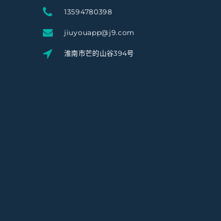
13594780398
jiuyouapp@j9.com
淮南市芒的山谷394号